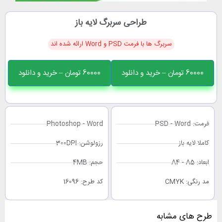
طراحی سربرگ لایه باز
سربرگ ها با فرمت PSD و Word ارائه شده اند
تومان – خرید و دانلود
PSD - Wo
Photoshop - Word
 لایه باز
رزولوشن: 300DPI
A4 - 
حجم: 4MB
گی: CMYK
کد طرح: 16096
 های مشابه