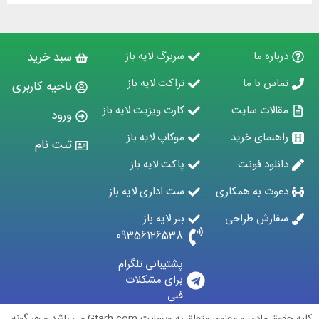
رباره ما
سربرگ لایه باز
سبد خرید
ماس با ما
تراکت لایه باز
ناحیه کاربری
قالات سایت
کارت ویزیت لایه باز
ورود
اهنمای خرید
موکاپ لایه باز
ثبت نام
انلود فونت
پاکت لایه باز
عوت به همکاری
ست اداری لایه باز
فارش طراحی
بنر لایه باز
09356126538
پشتیبانی تلگرام
برای مشکلات
فنی
کلیه حقوق مادی و معنوی متعلق به وبسایت Gtarh.com می باشد و هر گونه