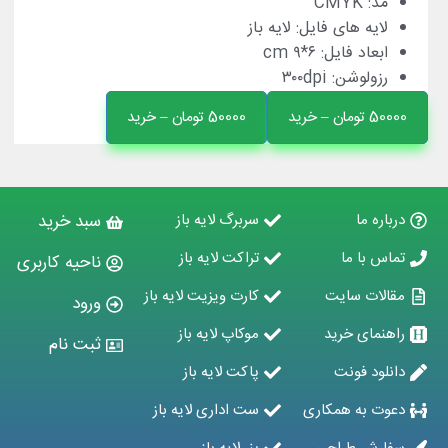
مد:
CMYK
لایه های فایل:
لایه باز
ابعاد فایل: ۶
*۹ cm
رزولوشن:
۳۰۰dpi
500 تومان – خرید
رباره ما
سربرگ لایه باز
سبد خرید
ماس با ما
تراکت لایه باز
ناحیه کاربری
قالات سایت
کارت ویزیت لایه باز
ورود
اهنمای خرید
موکاپ لایه باز
ثبت نام
انلود فونت
پاکت لایه باز
عوت به همکاری
ست اداری لایه باز